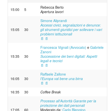
Rebecca Berto
15:00
5
Apertura lavori
Simone Aliprandi
Accessi civici, segnalazioni e denunce:
15:05
30
gli strumenti giuridici per sollevare i vari
problemi istituzionali
📄
📄
Francesca Vignali (Avvocato)
e
Gabriele
Zanoni
15:35
30
Successione dei beni digitali: Aspetti
legali e tecnici
📄
📄
Raffaele Zallone
16:05
30
l'Europa val bene una birra
📄
📄
16:35
30
Coffee Break
Processo all'Autorità Garante per la
protezione dei dati personali
17:05
60
Moderato da:
Carlo Blengino