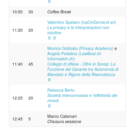
📄
10:50
30
Coffee Break
Valentino Spataro (IusOnDemand srl)
La privacy e le interpretazioni non
11:20
20
intuitive
📄
📄
Monica Gobbato (Privacy Academy)
e
Angela Pedalina (LawBoat.ch
Informatich.ch)
11:40
45
Collegio di difesa - Oltre lo Scoop: La
Funzione del Garante tra Autonomia di
Mandato e Rigore della Riservatezza
📄
Rebecca Berto
Società interconnessa e l’effettività dei
12:25
20
rimedi
📄
Marco Calamari
12:45
5
Chiusura sessione