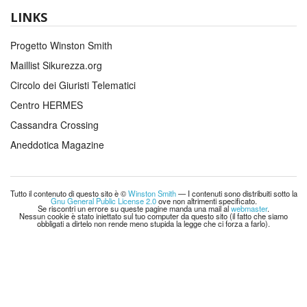
LINKS
Progetto Winston Smith
Maillist Sikurezza.org
Circolo dei Giuristi Telematici
Centro HERMES
Cassandra Crossing
Aneddotica Magazine
Tutto il contenuto di questo sito è ©
Winston Smith
— I contenuti sono distribuiti sotto la
Gnu General Public License 2.0
ove non altrimenti specificato.
Se riscontri un errore su queste pagine manda una mail al
webmaster
.
Nessun cookie è stato iniettato sul tuo computer da questo sito (il fatto che siamo
obbligati a dirtelo non rende meno stupida la legge che ci forza a farlo).