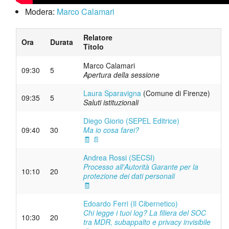
Modera:
Marco Calamari
Relatore
Ora
Durata
Titolo
Marco Calamari
09:30
5
Apertura della sessione
Laura Sparavigna
(Comune di Firenze)
09:35
5
Saluti istituzionali
Diego Giorio (SEPEL Editrice)
09:40
30
Ma io cosa farei?
🧾
📄
Andrea Rossi (SECSI)
Processo all'Autorità Garante per la
10:10
20
protezione dei dati personali
🧾
Edoardo Ferri (Il Cibernetico)
Chi legge i tuoi log? La filiera del SOC
10:30
20
tra MDR, subappalto e privacy invisibile