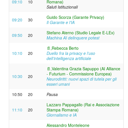
09:10
10
Romana)
Saluti Istituzionali
Guido Scorza (Garante Privacy)
09:20
30
Il Garante e l'IA
Stefano Aterno (Studio Legale E-LEx)
09:50
20
Machina AI delinquere potest
📄,
Rebecca Berto
10:10
20
Duello fra la privacy e l’uso
dell’intelligenza artificiale
📄,
Valentina Grazia Sapuppo (AI Alliance
- Futurium - Commissione Europea)
10:30
20
Neurodiritti: nuovi spazi di tutela per gli
esseri umani
10:50
20
Pausa
Lazzaro Pappagallo (Rai e Associazione
11:10
20
Stampa Romana)
Giornalismo e IA
Alessandro Monteleone