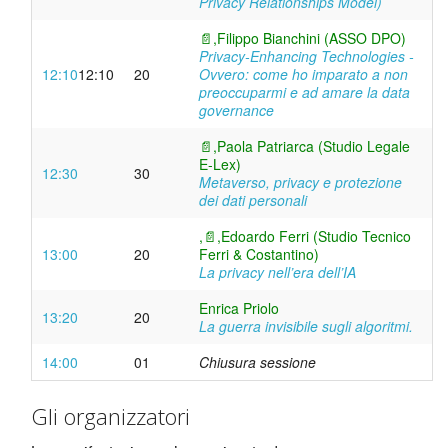
Privacy Relationships Model)
📄,
Filippo Bianchini (ASSO DPO)
Privacy-Enhancing Technologies -
12:10
12:10
20
Ovvero: come ho imparato a non
preoccuparmi e ad amare la data
governance
📄,
Paola Patriarca (Studio Legale
E-Lex)
12:30
30
Metaverso, privacy e protezione
dei dati personali
,
📄,
Edoardo Ferri (Studio Tecnico
13:00
20
Ferri & Costantino)
La privacy nell’era dell’IA
Enrica Priolo
13:20
20
La guerra invisibile sugli algoritmi.
14:00
01
Chiusura sessione
Gli organizzatori