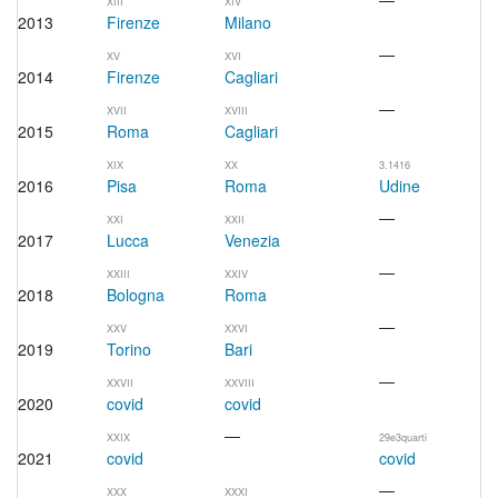
XIII
XIV
2013
Firenze
Milano
—
XV
XVI
2014
Firenze
Cagliari
—
XVII
XVIII
2015
Roma
Cagliari
XIX
XX
3.1416
2016
Pisa
Roma
Udine
—
XXI
XXII
2017
Lucca
Venezia
—
XXIII
XXIV
2018
Bologna
Roma
—
XXV
XXVI
2019
Torino
Bari
—
XXVII
XXVIII
2020
covid
covid
—
XXIX
29e3quarti
2021
covid
covid
—
XXX
XXXI