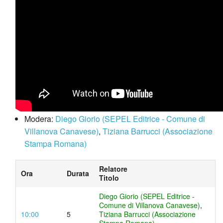
Modera:
Diego Giorio (SEPEL Editrice - Comune di
Villanova Canavese)
,
Tiziana Barrucci (Associazione
Stampa Romana)
Relatore
Ora
Durata
Titolo
Diego Giorio (SEPEL Editrice -
Comune di Villanova Canavese)
,
10:00
5
Tiziana Barrucci (Associazione