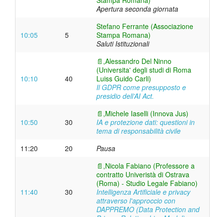
Stampa Romana)
Apertura seconda giornata
Stefano Ferrante (Associazione
10:05
5
Stampa Romana)
Saluti Istituzionali
📄,
Alessandro Del Ninno
(Universita' degli studi di Roma
10:10
40
Luiss Guido Carli)
Il GDPR come presupposto e
presidio dell’AI Act.
📄,
Michele Iaselli (Innova Jus)
10:50
30
IA e protezione dati: questioni in
tema di responsabilità civile
11:20
20
Pausa
📄,
Nicola Fabiano (Professore a
contratto Univeristà di Ostrava
(Roma) - Studio Legale Fabiano)
11:40
30
Intelligenza Artificiale e privacy
attraverso l'approccio con
DAPPREMO (Data Protection and