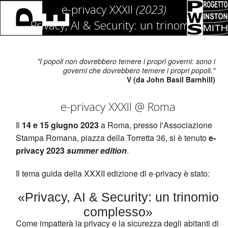
e-privacy XXXII
(2023)
Privacy, AI & Security: un trinomio
complesso
"I popoli non dovrebbero temere i propri governi: sono i
governi che dovrebbero temere i propri popoli."
V (da John Basil Barnhill)
e-privacy XXXII @ Roma
Il
14 e 15 giugno 2023
a Roma, presso l'Associazione
Stampa Romana, piazza della Torretta 36, si è tenuto
e-
privacy 2023
summer edition
.
Il tema guida della XXXII edizione di e-privacy è stato:
«Privacy, AI & Security: un trinomio
complesso»
Come impatterà la privacy e la sicurezza degli abitanti di