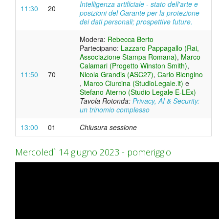
Intelligenza artificiale - stato dell'arte e
11:30
20
posizioni del Garante per la protezione
dei dati personali; prospettive future.
Modera:
Rebecca Berto
Partecipano:
Lazzaro Pappagallo (Rai,
Associazione Stampa Romana)
,
Marco
Calamari (Progetto Winston Smith)
,
11:50
70
Nicola Grandis (ASC27)
,
Carlo Blengino
,
Marco Ciurcina (StudioLegale.it)
e
Stefano Aterno (Studio Legale E-LEx)
Tavola Rotonda:
Privacy, AI & Security:
un trinomio complesso
13:00
01
Chiusura sessione
Mercoledì 14 giugno 2023 - pomeriggio