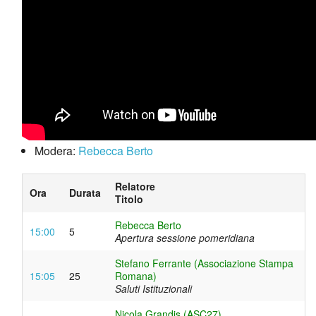
Modera:
Rebecca Berto
Relatore
Ora
Durata
Titolo
Rebecca Berto
15:00
5
Apertura sessione pomeridiana
Stefano Ferrante (Associazione Stampa
15:05
25
Romana)
Saluti Istituzionali
Nicola Grandis (ASC27)