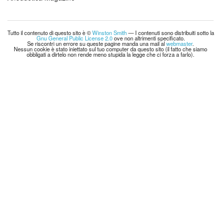
Tutto il contenuto di questo sito è ©
Winston Smith
— I contenuti sono distribuiti sotto la
Gnu General Public License 2.0
ove non altrimenti specificato.
Se riscontri un errore su queste pagine manda una mail al
webmaster
.
Nessun cookie è stato iniettato sul tuo computer da questo sito (il fatto che siamo
obbligati a dirtelo non rende meno stupida la legge che ci forza a farlo).