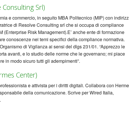
 Consulting Srl)
mia e commercio, in seguito MBA Politecnico (MIP) con indiriz
tratrice di Resolve Consulting srl che si occupa di compliance
ERM (Enterprise Risk Management).E’ anche ente di formazione
gare conoscenze nei temi specifici della compliance normativa.
 Organismo di Vigilanza ai sensi del dlgs 231/01. “Apprezzo le
rta avanti, e lo studio delle norme che le governano; mi piace
tire in modo sicuro tutti gli adempimenti”.
ermes Center)
ofessionista e attivista per i diritti digitali. Collabora con Herm
ponsabile della comunicazione. Scrive per Wired Italia,
.