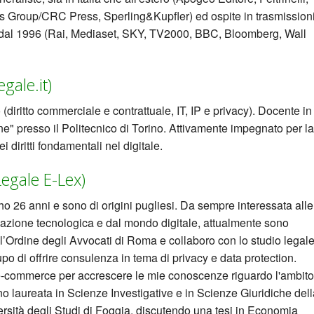
s Group/CRC Press, Sperling&Kupfler) ed ospite in trasmission
in dal 1996 (Rai, Mediaset, SKY, TV2000, BBC, Bloomberg, Wall
gale.it)
(diritto commerciale e contrattuale, IT, IP e privacy). Docente in
ne" presso il Politecnico di Torino. Attivamente impegnato per la
 diritti fondamentali nel digitale.
Legale E-Lex)
o 26 anni e sono di origini pugliesi. Da sempre interessata alle
ovazione tecnologica e dal mondo digitale, attualmente sono
ell’Ordine degli Avvocati di Roma e collaboro con lo studio legal
upo di offrire consulenza in tema di privacy e data protection.
l'e-commerce per accrescere le mie conoscenze riguardo l'ambito
ono laureata in Scienze Investigative e in Scienze Giuridiche del
ersità degli Studi di Foggia, discutendo una tesi in Economia