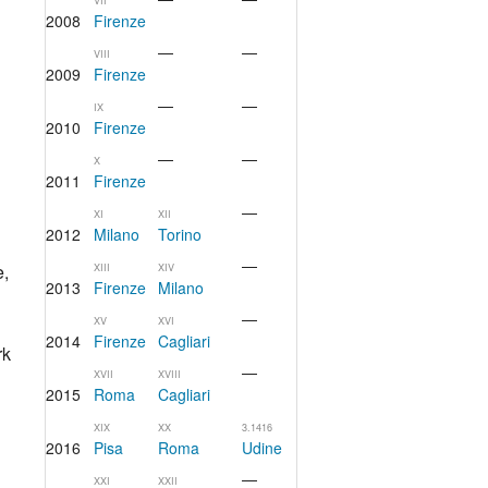
VII
2008
Firenze
—
—
VIII
2009
Firenze
—
—
IX
2010
Firenze
—
—
X
2011
Firenze
—
XI
XII
2012
Milano
Torino
—
e,
XIII
XIV
2013
Firenze
Milano
—
XV
XVI
2014
Firenze
Cagliari
rk
—
XVII
XVIII
2015
Roma
Cagliari
XIX
XX
3.1416
2016
Pisa
Roma
Udine
—
XXI
XXII