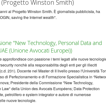
Progetto Winston Smith)
i al Progetto Winston Smith. È giornalista pubblicista, ha
OGIN, saving the Internet wealth".
sione "New Technology, Personal Data and
AE (Unione Avvocati Europei))
e approfondisce con passione i temi legati alle nuove tecnologi
security nonchè alla responsabilita degli enti per gli illeciti
c.d. 231). Docente nel Master di II livello presso l'Università Tor
so di Perfezionamento e di Formazione Specialistica in “Netwo
 Genova; Presidente della Commissione "New Technology,
Law" della Union des Avocats Européens; Data Protection
ute, petrolifero e system integrator e autore di numerose
delle nuove tecnologie.