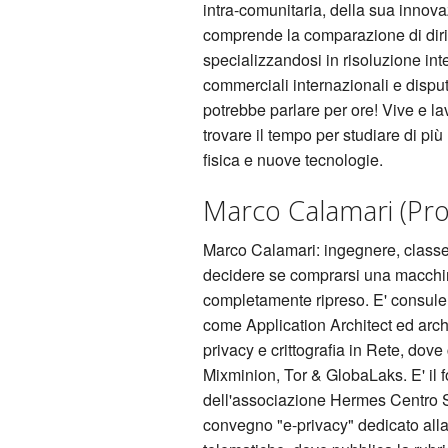
intra-comunitaria, della sua innovaz
comprende la comparazione di diritt
specializzandosi in risoluzione inte
commerciali internazionali e dispute
potrebbe parlare per ore! Vive e lav
trovare il tempo per studiare di più
fisica e nuove tecnologie.
Marco Calamari (Pr
Marco Calamari: ingegnere, classe
decidere se comprarsi una macchina
completamente ripreso. E' consule
come Application Architect ed arch
privacy e crittografia in Rete, dov
Mixminion, Tor & GlobaLaks. E' il f
dell'associazione Hermes Centro St
convegno "e-privacy" dedicato alla p