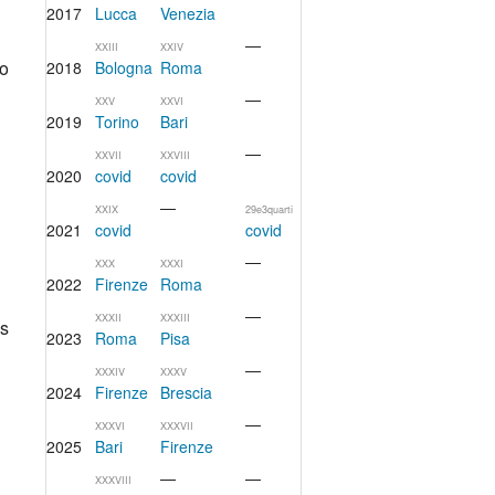
2017
Lucca
Venezia
—
XXIII
XXIV
zo
2018
Bologna
Roma
—
XXV
XXVI
2019
Torino
Bari
—
XXVII
XXVIII
2020
covid
covid
—
XXIX
29e3quarti
2021
covid
covid
—
XXX
XXXI
2022
Firenze
Roma
—
XXXII
XXXIII
es
2023
Roma
Pisa
—
XXXIV
XXXV
2024
Firenze
Brescia
—
XXXVI
XXXVII
2025
Bari
Firenze
—
—
XXXVIII