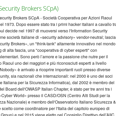
Security Brokers SCpA)
ecurity Brokers SCpA - Società Cooperativa per Azioni Raoul
 1973. Dopo essere stato tra i primi hacker italiani a cavallo tr
oul decide nel 1997 di muoversi verso l'Information Security
me società italiane di «security advisory» vendor-neutral; lascia
curity Brokers», un "think-tank" altamente innovativo nel mondo
g di alta fascia, una "cooperativa di cyber esperti" con
lementari. Sono però l’amore e la passione che nutre per il
Raoul uno dei maggiori e più riconosciuti esperti a livello
«Nobody» è arrivato a ricoprire importanti ruoli presso diverse
nity, sia nazionali che internazionali: nel 2000 è uno dei soci
 Italiana per la Sicurezza Informatica), dal 2002 è membro del
l Board dell'OWASP Italian Chapter, è stato per tre anni tra i
 «Cyber World» presso il CASD/OSN (Centro Alti Studi per la
ezza Nazionale) e membro dell'Osservatorio Italiano Sicurezza &
scelto come coordinatore per l'Italia del capitolo europeo di
oup) e nel 2015 viene eletto nel Consiglio Direttivo dell’AIIC