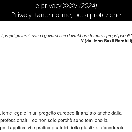
e-privacy XXXV
(2024)
Privacy: tante norme, poca protezione
i propri governi: sono i governi che dovrebbero temere i propri popoli.
V (da John Basil Barnhill
lente legale in un progetto europeo finanziato anche dalla
rofessionali – ed non solo perchè sono temi che la
tti applicativi e pratico-giuridici della giustizia procedurale