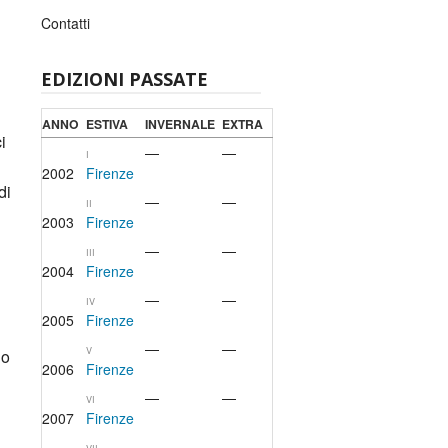
Contatti
EDIZIONI PASSATE
ANNO
ESTIVA
INVERNALE
EXTRA
i
—
—
I
2002
Firenze
di
—
—
II
2003
Firenze
—
—
III
2004
Firenze
—
—
IV
2005
Firenze
—
—
V
no
2006
Firenze
—
—
VI
2007
Firenze
—
—