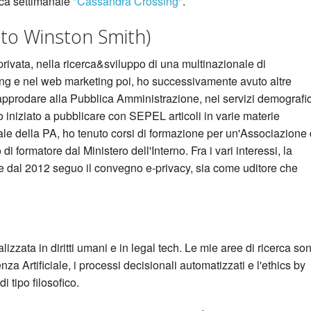
ica settimanale
"Cassandra Crossing"
.
tto Winston Smith)
rivata, nella ricerca&sviluppo di una multinazionale di
ing e nel web marketing poi, ho successivamente avuto altre
approdare alla Pubblica Amministrazione, nei servizi demografic
iniziato a pubblicare con SEPEL articoli in varie materie
le della PA, ho tenuto corsi di formazione per un'Associazione 
 di formatore dal Ministero dell'Interno. Fra i vari interessi, la
, e dal 2012 seguo il convegno e-privacy, sia come uditore che
izzata in diritti umani e in legal tech. Le mie aree di ricerca so
enza Artificiale, i processi decisionali automatizzati e l'ethics by
di tipo filosofico.