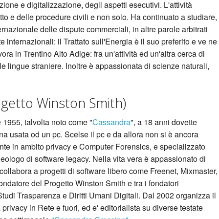
ione e digitalizzazione, degli aspetti esecutivi. L'attività
o e delle procedure civili e non solo. Ha continuato a studiare,
rnazionale delle dispute commerciali, in altre parole arbitrati
 internazionali: il Trattato sull'Energia è il suo preferito e ve ne
ora in Trentino Alto Adige: fra un'attività ed un'altra cerca di
 le lingue straniere. Inoltre è appassionata di scienze naturali,
ogetto Winston Smith)
 1955, talvolta noto come "
Cassandra
", a 18 anni dovette
 usata od un pc. Scelse il pc e da allora non si è ancora
nte in ambito privacy e Computer Forensics, e specializzato
eologo di software legacy. Nella vita vera è appassionato di
e collabora a progetti di software libero come Freenet, Mixmaster,
ondatore del Progetto Winston Smith e tra i fondatori
udi Trasparenza e Diritti Umani Digitali. Dal 2002 organizza il
rivacy in Rete e fuori, ed e' editorialista su diverse testate