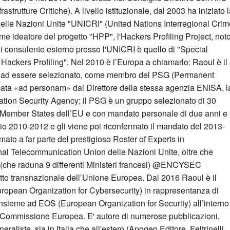
rastrutture Critiche). A livello istituzionale, dal 2003 ha iniziato 
delle Nazioni Unite "UNICRI" (United Nations Interregional Crim
me ideatore del progetto "HPP", l'Hackers Profiling Project, not
o di consulente esterno presso l'UNICRI è quello di "Special
ackers Profiling". Nel 2010 è l’Europa a chiamarlo: Raoul è il
ano ad essere selezionato, come membro del PSG (Permanent
ata «ad personam» dal Direttore della stessa agenzia ENISA, l
ion Security Agency; il PSG è un gruppo selezionato di 30
ti i Member States dell’EU e con mandato personale di due anni e
o 2010-2012 e gli viene poi riconfermato il mandato del 2013-
to a far parte del prestigioso Roster of Experts in
ional Telecommunication Union delle Nazioni Unite, oltre che
(che raduna 9 differenti Ministeri francesi) @ENCYSEC
tto transnazionale dell’Unione Europea. Dal 2016 Raoul è il
ropean Organization for Cybersecurity) in rappresentanza di
insieme ad EOS (European Organization for Security) all’interno
 Commissione Europea. E' autore di numerose pubblicazioni,
eraliste, sia in Italia che all'estero (Apogeo Editore, Feltrinelli,