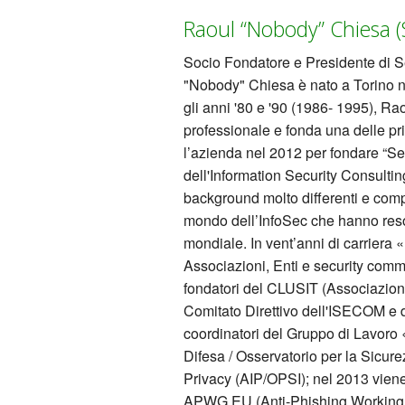
Raoul “Nobody” Chiesa (
Socio Fondatore e Presidente di S
"Nobody" Chiesa è nato a Torino nel
gli anni '80 e '90 (1986- 1995), Ra
professionale e fonda una delle pri
l’azienda nel 2012 per fondare “Se
dell'Information Security Consultin
background molto differenti e comp
mondo dell’InfoSec che hanno reso 
mondiale. In vent’anni di carriera 
Associazioni, Enti e security commu
fondatori del CLUSIT (Associazione
Comitato Direttivo dell'ISECOM e de
coordinatori del Gruppo di Lavoro
Difesa / Osservatorio per la Sicur
Privacy (AIP/OPSI); nel 2013 viene 
APWG.EU (Anti-Phishing Working Gr