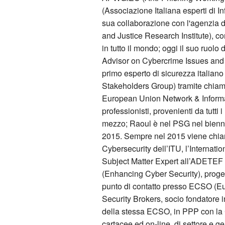
(Associazione Italiana esperti di Inf
sua collaborazione con l'agenzia 
and Justice Research Institute), co
in tutto il mondo; oggi il suo ruol
Advisor on Cybercrime Issues and H
primo esperto di sicurezza itali
Stakeholders Group) tramite chiam
European Union Network & Informat
professionisti, provenienti da tut
mezzo; Raoul è nel PSG nel bienni
2015. Sempre nel 2015 viene chiama
Cybersecurity dell’ITU, l’Internat
Subject Matter Expert all’ADETEF 
(Enhancing Cyber Security), proge
punto di contatto presso ECSO (Eu
Security Brokers, socio fondatore 
della stessa ECSO, in PPP con la
cartacee ed on-line, di settore e gen