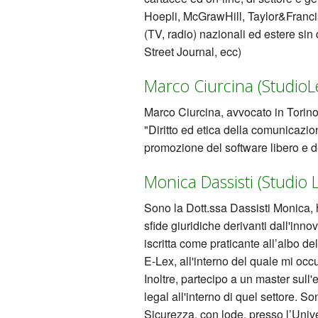
Hoepli, McGrawHill, Taylor&Franci
(TV, radio) nazionali ed estere s
Street Journal, ecc)
Marco Ciurcina (StudioLe
Marco Ciurcina, avvocato in Torino 
"Diritto ed etica della comunicazio
promozione del software libero e dei
Monica Dassisti (Studio 
Sono la Dott.ssa Dassisti Monica, h
sfide giuridiche derivanti dall'inn
iscritta come praticante all’albo d
E-Lex, all'interno del quale mi occ
Inoltre, partecipo a un master sul
legal all'interno di quel settore. S
Sicurezza, con lode, presso l’Univ