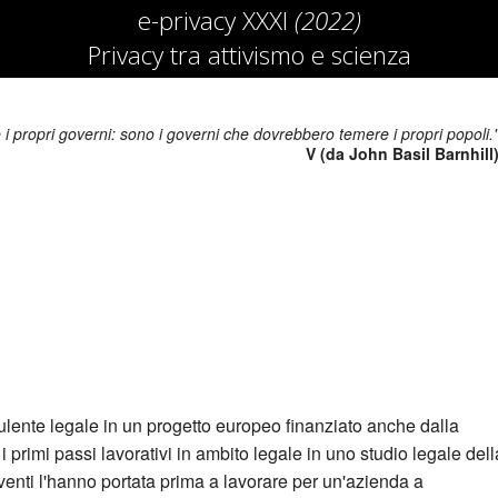
e-privacy XXXI
(2022)
Privacy tra attivismo e scienza
i propri governi: sono i governi che dovrebbero temere i propri popoli.
V (da John Basil Barnhill
lente legale in un progetto europeo finanziato anche dalla
imi passi lavorativi in ambito legale in uno studio legale dell
eventi l'hanno portata prima a lavorare per un'azienda a