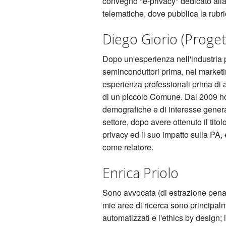
convegno "e-privacy" dedicato alla p
telematiche, dove pubblica la rubr
Diego Giorio (Proge
Dopo un'esperienza nell'industria p
seminconduttori prima, nel market
esperienza professionali prima di 
di un piccolo Comune. Dal 2009 ho 
demografiche e di interesse genera
settore, dopo avere ottenuto il titolo
privacy ed il suo impatto sulla PA
come relatore.
Enrica Priolo
Sono avvocata (di estrazione penalis
mie aree di ricerca sono principalmen
automatizzati e l'ethics by design; i