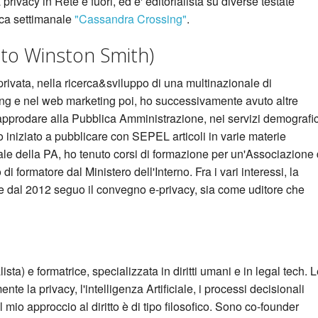
rivacy in Rete e fuori, ed e' editorialista su diverse testate
ica settimanale
"Cassandra Crossing"
.
tto Winston Smith)
rivata, nella ricerca&sviluppo di una multinazionale di
ing e nel web marketing poi, ho successivamente avuto altre
approdare alla Pubblica Amministrazione, nei servizi demografic
iniziato a pubblicare con SEPEL articoli in varie materie
le della PA, ho tenuto corsi di formazione per un'Associazione 
 di formatore dal Ministero dell'Interno. Fra i vari interessi, la
, e dal 2012 seguo il convegno e-privacy, sia come uditore che
ta) e formatrice, specializzata in diritti umani e in legal tech. 
te la privacy, l'intelligenza Artificiale, i processi decisionali
l mio approccio al diritto è di tipo filosofico. Sono co-founder