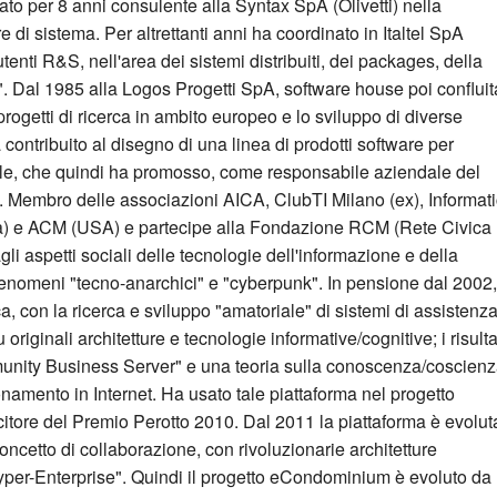
tato per 8 anni consulente alla Syntax SpA (Olivetti) nella
 di sistema. Per altrettanti anni ha coordinato in Italtel SpA
utenti R&S, nell'area dei sistemi distribuiti, dei packages, della
r". Dal 1985 alla Logos Progetti SpA, software house poi confluit
progetti di ricerca in ambito europeo e lo sviluppo di diverse
 contribuito al disegno di una linea di prodotti software per
le, che quindi ha promosso, come responsabile aziendale del
 Membro delle associazioni AICA, ClubTI Milano (ex), Informati
lia) e ACM (USA) e partecipe alla Fondazione RCM (Rete Civica
gli aspetti sociali delle tecnologie dell'informazione e della
enomeni "tecno-anarchici" e "cyberpunk". In pensione dal 2002,
a, con la ricerca e sviluppo "amatoriale" di sistemi di assistenz
 originali architetture e tecnologie informative/cognitive; i risulta
unity Business Server"​ e una teoria sulla conoscenza/coscien
namento in Internet. Ha usato tale piattaforma nel progetto
ore del Premio Perotto 2010. Dal 2011 la piattaforma è evolut
oncetto di collaborazione, con rivoluzionarie architetture
yper-Enterprise". Quindi il progetto eCondominium è evoluto da