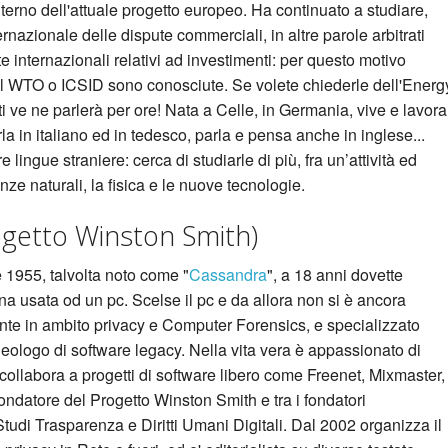
nterno dell'attuale progetto europeo. Ha continuato a studiare,
rnazionale delle dispute commerciali, in altre parole arbitrati
e internazionali relativi ad investimenti: per questo motivo
l WTO o ICSID sono conosciute. Se volete chiederle dell'Energ
ti ve ne parlerà per ore! Nata a Celle, in Germania, vive e lavora
la in italiano ed in tedesco, parla e pensa anche in inglese...
e lingue straniere: cerca di studiarle di più, fra un’attività ed
nze naturali, la fisica e le nuove tecnologie.
ogetto Winston Smith)
 1955, talvolta noto come "
Cassandra
", a 18 anni dovette
 usata od un pc. Scelse il pc e da allora non si è ancora
nte in ambito privacy e Computer Forensics, e specializzato
eologo di software legacy. Nella vita vera è appassionato di
e collabora a progetti di software libero come Freenet, Mixmaster,
ondatore del Progetto Winston Smith e tra i fondatori
udi Trasparenza e Diritti Umani Digitali. Dal 2002 organizza il