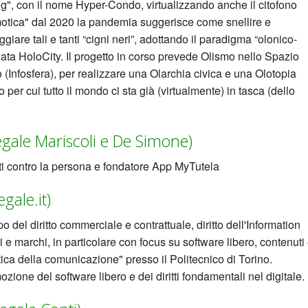
", con il nome Hyper-Condo, virtualizzando anche il citofono
otica" dal 2020 la pandemia suggerisce come snellire e
ggiare tali e tanti “cigni neri”, adottando il paradigma “olonico-
nata HoloCity. Il progetto in corso prevede Olismo nello Spazio
o (Infosfera), per realizzare una Olarchia civica e una Olotopia
o per cui tutto il mondo ci sta già (virtualmente) in tasca (dello
egale Mariscoli e De Simone)
tti contro la persona e fondatore App MyTutela
gale.it)
 del diritto commerciale e contrattuale, diritto dell'Information
ti e marchi, in particolare con focus su software libero, contenuti
etica della comunicazione" presso il Politecnico di Torino.
ione del software libero e dei diritti fondamentali nel digitale.