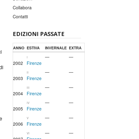
Collabora
Contatti
EDIZIONI PASSATE
ANNO
ESTIVA
INVERNALE
EXTRA
i
—
—
I
2002
Firenze
di
—
—
II
2003
Firenze
—
—
III
2004
Firenze
—
—
IV
2005
Firenze
—
—
Le
V
2006
Firenze
—
—
VI