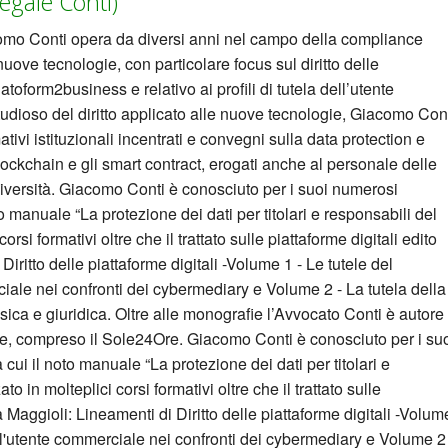
egale Conti)
omo Conti opera da diversi anni nel campo della compliance
uove tecnologie, con particolare focus sul diritto delle
atoform2business e relativo ai profili di tutela dell’utente
udioso del diritto applicato alle nuove tecnologie, Giacomo Con
tivi istituzionali incentrati e convegni sulla data protection e
blockchain e gli smart contract, erogati anche al personale delle
iversità. Giacomo Conti è conosciuto per i suoi numerosi
oto manuale “La protezione dei dati per titolari e responsabili del
corsi formativi oltre che il trattato sulle piattaforme digitali edito
ritto delle piattaforme digitali -Volume 1 - Le tutele del
ale nei confronti dei cybermediary e Volume 2 - La tutela della
sica e giuridica. Oltre alle monografie l’Avvocato Conti è autore
tore, compreso il Sole24Ore. Giacomo Conti è conosciuto per i su
 cui il noto manuale “La protezione dei dati per titolari e
to in molteplici corsi formativi oltre che il trattato sulle
 Maggioli: Lineamenti di Diritto delle piattaforme digitali -Volum
ll'utente commerciale nei confronti dei cybermediary e Volume 2 