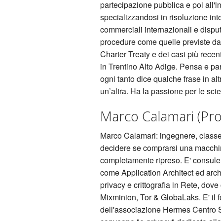
partecipazione pubblica e poi all'i
specializzandosi in risoluzione inte
commerciali internazionali e disput
procedure come quelle previste da
Charter Treaty e dei casi più recen
in Trentino Alto Adige. Pensa e par
ogni tanto dice qualche frase in altr
un’altra. Ha la passione per le scie
Marco Calamari (Pr
Marco Calamari: ingegnere, classe
decidere se comprarsi una macchina
completamente ripreso. E' consule
come Application Architect ed arch
privacy e crittografia in Rete, dov
Mixminion, Tor & GlobaLaks. E' il f
dell'associazione Hermes Centro St