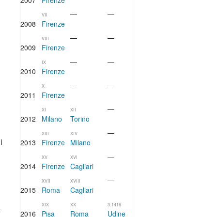
2007
Firenze
—
—
VII
2008
Firenze
—
—
VIII
2009
Firenze
—
—
IX
2010
Firenze
—
—
X
2011
Firenze
—
XI
XII
2012
Milano
Torino
—
XIII
XIV
i
2013
Firenze
Milano
—
XV
XVI
2014
Firenze
Cagliari
—
XVII
XVIII
2015
Roma
Cagliari
à
XIX
XX
3.1416
2016
Pisa
Roma
Udine