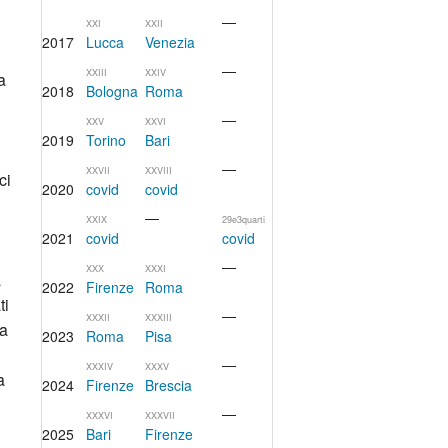
—
XXI
XXII
2017
Lucca
Venezia
—
XXIII
XXIV
a
2018
Bologna
Roma
—
XXV
XXVI
2019
Torino
Bari
—
XXVII
XXVIII
ci
2020
covid
covid
—
XXIX
29e3quarti
2021
covid
covid
—
XXX
XXXI
a
2022
Firenze
Roma
ti
—
XXXII
XXXIII
za
2023
Roma
Pisa
—
XXXIV
XXXV
a
2024
Firenze
Brescia
—
XXXVI
XXXVII
2025
Bari
Firenze