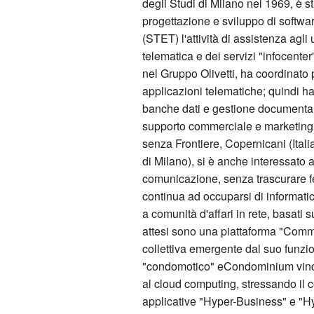
degli Studi di Milano nel 1969, è s
progettazione e sviluppo di software
(STET) l'attività di assistenza agli 
telematica e dei servizi "infocente
nel Gruppo Olivetti, ha coordinato 
applicazioni telematiche; quindi ha
banche dati e gestione documenta
supporto commerciale e marketing.
senza Frontiere, Copernicani (Ita
di Milano), si è anche interessato a
comunicazione, senza trascurare f
continua ad occuparsi di informatic
a comunità d'affari in rete, basati su
attesi sono una piattaforma "Comm
collettiva emergente dal suo funzio
"condomotico" eCondominium vincit
al cloud​ computing, stressando il c
applicative "Hyper-Business"​ e "H