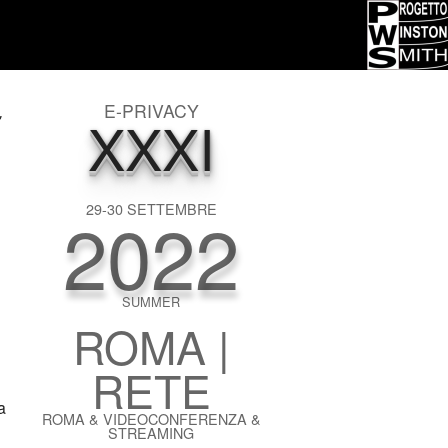
E-PRIVACY
XXXI
"
)
2022
29-30 SETTEMBRE
SUMMER
ROMA |
RETE
a
ROMA & VIDEOCONFERENZA &
STREAMING