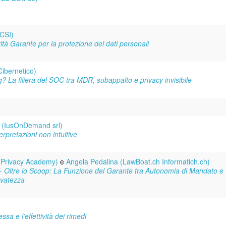
CSI)
ità Garante per la protezione dei dati personali
Cibernetico)
og? La filiera del SOC tra MDR, subappalto e privacy invisibile
o (IusOnDemand srl)
erpretazioni non intuitive
(Privacy Academy)
e
Angela Pedalina (LawBoat.ch Informatich.ch)
a - Oltre lo Scoop: La Funzione del Garante tra Autonomia di Mandato e
rvatezza
sa e l’effettività dei rimedi