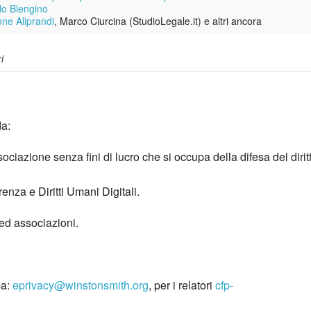
lo Blengino
ne Aliprandi
, Marco Ciurcina (StudioLegale.it) e altri ancora
i
da:
ociazione senza fini di lucro che si occupa della difesa del dirit
enza e Diritti Umani Digitali.
 ed associazioni.
pa:
eprivacy@winstonsmith.org
, per i relatori
cfp-