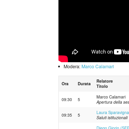
Modera:
Marco Calamari
Relatore
Ora
Durata
Titolo
Marco Calamari
09:30
5
Apertura della se
Laura Sparavigna
09:35
5
Saluti istituzionali
Diego Giorio (SEP