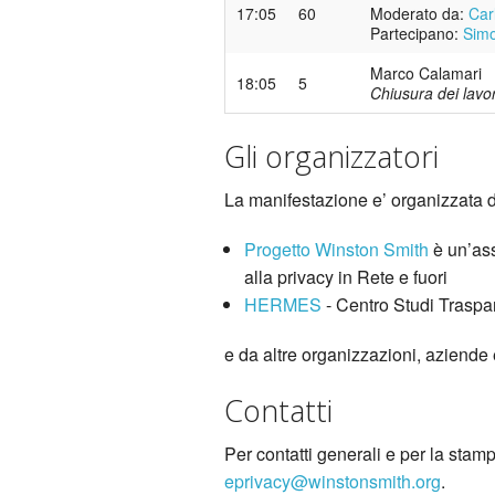
17:05
60
Moderato da:
Car
Partecipano:
Simo
Marco Calamari
18:05
5
Chiusura dei lavor
Gli organizzatori
La manifestazione e’ organizzata 
Progetto Winston Smith
è un’ass
alla privacy in Rete e fuori
HERMES
- Centro Studi Traspar
e da altre organizzazioni, aziende
Contatti
Per contatti generali e per la stam
eprivacy@winstonsmith.org
.