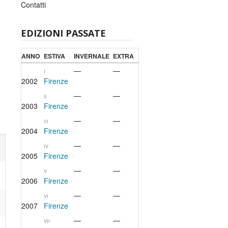
Contatti
EDIZIONI PASSATE
ANNO
ESTIVA
INVERNALE
EXTRA
—
—
I
2002
Firenze
—
—
II
2003
Firenze
—
—
III
2004
Firenze
—
—
IV
2005
Firenze
—
—
V
2006
Firenze
—
—
VI
2007
Firenze
—
—
VII