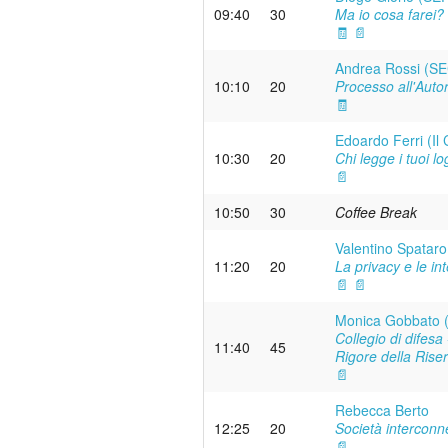
09:40
30
Ma io cosa farei?
🧾
📄
Andrea Rossi (SE
10:10
20
Processo all'Autor
🧾
Edoardo Ferri (Il 
10:30
20
Chi legge i tuoi l
📄
10:50
30
Coffee Break
Valentino Spatar
11:20
20
La privacy e le int
📄
📄
Monica Gobbato 
Collegio di difes
11:40
45
Rigore della Rise
📄
Rebecca Berto
12:25
20
Società interconnes
📄