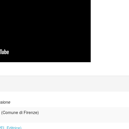
ssione
(Comune di Firenze)
EL Editrice)