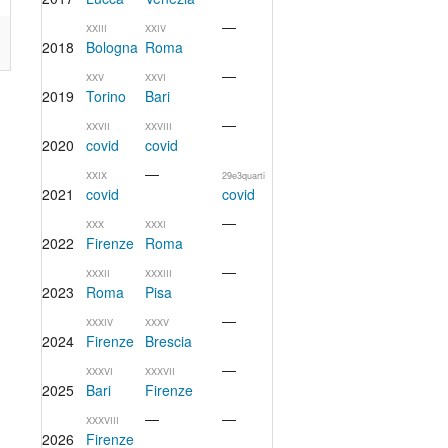
—
XXIII
XXIV
2018
Bologna
Roma
—
XXV
XXVI
2019
Torino
Bari
—
XXVII
XXVIII
2020
covid
covid
—
XXIX
29e3quarti
2021
covid
covid
—
XXX
XXXI
2022
Firenze
Roma
—
XXXII
XXXIII
2023
Roma
Pisa
—
XXXIV
XXXV
2024
Firenze
Brescia
—
XXXVI
XXXVII
2025
Bari
Firenze
—
—
XXXVIII
2026
Firenze