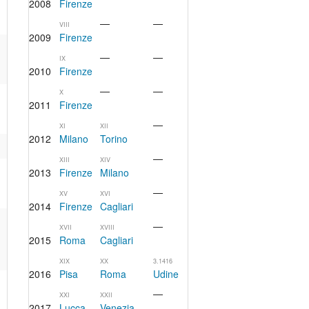
2008
Firenze
—
—
VIII
2009
Firenze
—
—
IX
2010
Firenze
—
—
X
2011
Firenze
—
XI
XII
2012
Milano
Torino
—
XIII
XIV
2013
Firenze
Milano
—
XV
XVI
2014
Firenze
Cagliari
—
XVII
XVIII
2015
Roma
Cagliari
XIX
XX
3.1416
2016
Pisa
Roma
Udine
—
XXI
XXII
2017
Lucca
Venezia