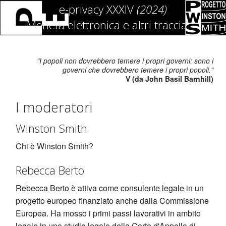
e-privacy XXXIV
(2024)
Moneta elettronica e altri traccianti
"I popoli non dovrebbero temere i propri governi: sono i
governi che dovrebbero temere i propri popoli."
V (da John Basil Barnhill)
I moderatori
Winston Smith
Chi è Winston Smith?
Rebecca Berto
Rebecca Berto è attiva come consulente legale in un
progetto europeo finanziato anche dalla Commissione
Europea. Ha mosso i primi passi lavorativi in ambito
legale in uno studio legale della Corte d'Appello di