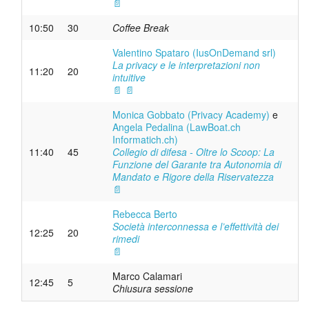
📄
10:50
30
Coffee Break
Valentino Spataro (IusOnDemand srl)
La privacy e le interpretazioni non
11:20
20
intuitive
📄
📄
Monica Gobbato (Privacy Academy)
e
Angela Pedalina (LawBoat.ch
Informatich.ch)
11:40
45
Collegio di difesa - Oltre lo Scoop: La
Funzione del Garante tra Autonomia di
Mandato e Rigore della Riservatezza
📄
Rebecca Berto
Società interconnessa e l’effettività dei
12:25
20
rimedi
📄
Marco Calamari
12:45
5
Chiusura sessione