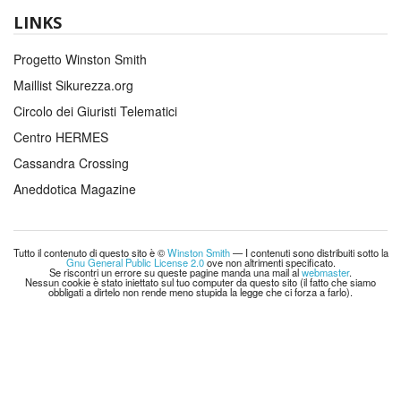
LINKS
Progetto Winston Smith
Maillist Sikurezza.org
Circolo dei Giuristi Telematici
Centro HERMES
Cassandra Crossing
Aneddotica Magazine
Tutto il contenuto di questo sito è ©
Winston Smith
— I contenuti sono distribuiti sotto la
Gnu General Public License 2.0
ove non altrimenti specificato.
Se riscontri un errore su queste pagine manda una mail al
webmaster
.
Nessun cookie è stato iniettato sul tuo computer da questo sito (il fatto che siamo
obbligati a dirtelo non rende meno stupida la legge che ci forza a farlo).