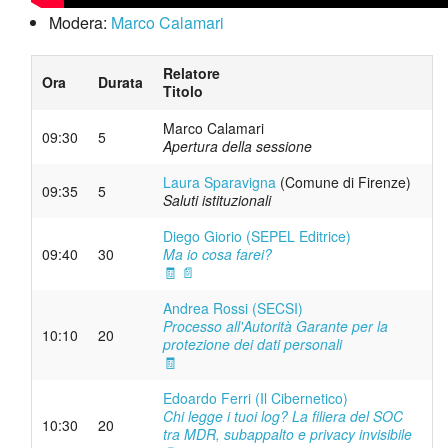
Modera:
Marco Calamari
Relatore
Ora
Durata
Titolo
Marco Calamari
09:30
5
Apertura della sessione
Laura Sparavigna
(Comune di Firenze)
09:35
5
Saluti istituzionali
Diego Giorio (SEPEL Editrice)
09:40
30
Ma io cosa farei?
🧾
📄
Andrea Rossi (SECSI)
Processo all'Autorità Garante per la
10:10
20
protezione dei dati personali
🧾
Edoardo Ferri (Il Cibernetico)
Chi legge i tuoi log? La filiera del SOC
10:30
20
tra MDR, subappalto e privacy invisibile