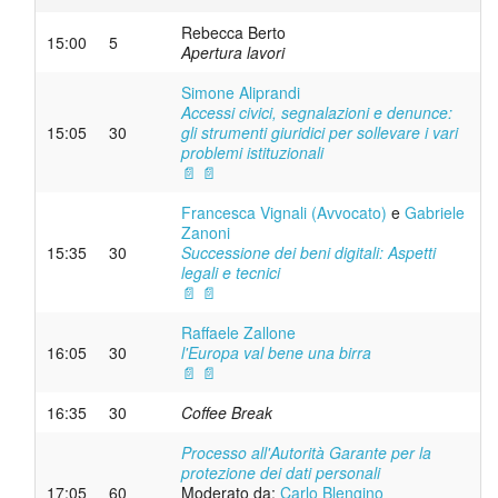
Rebecca Berto
15:00
5
Apertura lavori
Simone Aliprandi
Accessi civici, segnalazioni e denunce:
15:05
30
gli strumenti giuridici per sollevare i vari
problemi istituzionali
📄
📄
Francesca Vignali (Avvocato)
e
Gabriele
Zanoni
15:35
30
Successione dei beni digitali: Aspetti
legali e tecnici
📄
📄
Raffaele Zallone
16:05
30
l'Europa val bene una birra
📄
📄
16:35
30
Coffee Break
Processo all'Autorità Garante per la
protezione dei dati personali
17:05
60
Moderato da:
Carlo Blengino